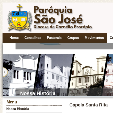
Novena a Nossa S. do Perpétuo Socor
Home
Conselhos
Pastorais
Grupos
Movimentos
C
Cada Comunidade uma Nova Vocação
Menu
Capela Santa Rita
Nossa História