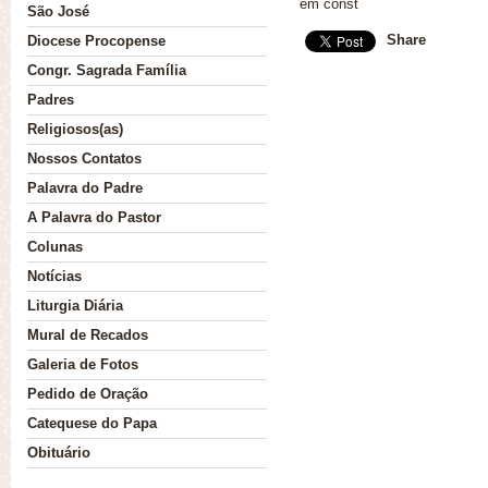
em const
São José
Share
Diocese Procopense
Nossa História
Congr. Sagrada Família
Padres
Religiosos(as)
Nossos Contatos
Palavra do Padre
A Palavra do Pastor
Colunas
Notícias
Liturgia Diária
Mural de Recados
Galeria de Fotos
Pedido de Oração
Catequese do Papa
Obituário