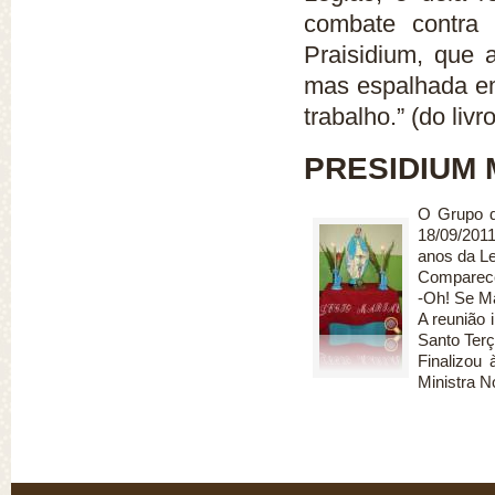
combate contra 
Praisidium, que 
mas espalhada em
trabalho.” (do liv
PRESIDIUM 
O Grupo d
18/09/2011
anos da L
Comparece
-Oh! Se Ma
A reunião 
Santo Terç
Finalizou
Ministra N