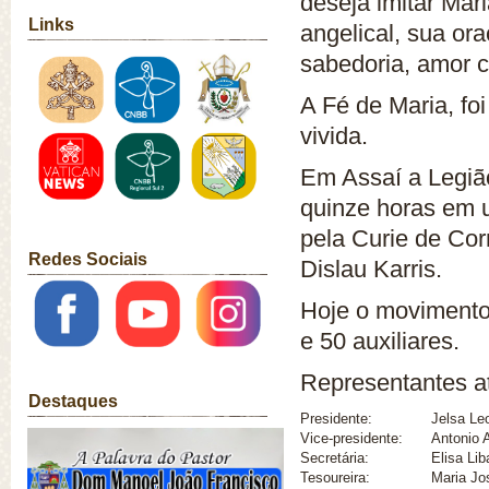
deseja imitar Mar
Links
angelical, sua ora
sabedoria, amor c
A Fé de Maria, fo
vivida.
Em Assaí a Legiã
quinze horas em u
pela Curie de Corn
Redes Sociais
Dislau Karris.
Hoje o movimento
e 50 auxiliares.
Representantes at
Destaques
Presidente:
Jelsa Le
Vice-presidente:
Antonio 
Secretária:
Elisa Lib
Tesoureira:
Maria Jo