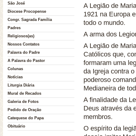
São José
A Legião de Mari
Diocese Procopense
1921 na Europa e
Congr. Sagrada Família
todo o mundo.
Nossa História
Padres
A arma dos Legion
Religiosos(as)
Nossos Contatos
A Legião de Mari
Palavra do Padre
Católicos que, co
A Palavra do Pastor
formaram uma legi
Colunas
da Igreja contra o
Notícias
poderoso comand
Liturgia Diária
Medianeira de to
Mural de Recados
A finalidade da L
Galeria de Fotos
Deus através da e
Pedido de Oração
membros.
Catequese do Papa
Obituário
O espírito da leg