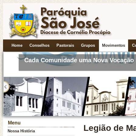
Novena a Nossa S. do Perpétuo Socor
Home
Conselhos
Pastorais
Grupos
Movimentos
C
Cada Comunidade uma Nova Vocação
Menu
Legião de Ma
Nossa História