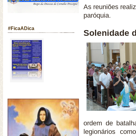
As reuniões reali
paróquia.
#FicaADica
Solenidade d
ordem de batalh
legionários co