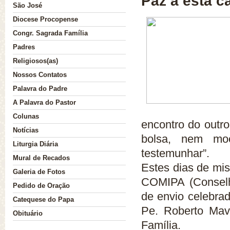
Paz a esta ca
São José
Diocese Procopense
Nossa História
Congr. Sagrada Família
Padres
Religiosos(as)
Nossos Contatos
Palavra do Padre
A Palavra do Pastor
Colunas
encontro do outr
Notícias
bolsa, nem mo
Liturgia Diária
testemunhar”.
Mural de Recados
Estes dias de mis
Galeria de Fotos
COMIPA (Conselho
Pedido de Oração
de envio celebrad
Catequese do Papa
Pe. Roberto Mav
Obituário
Família.