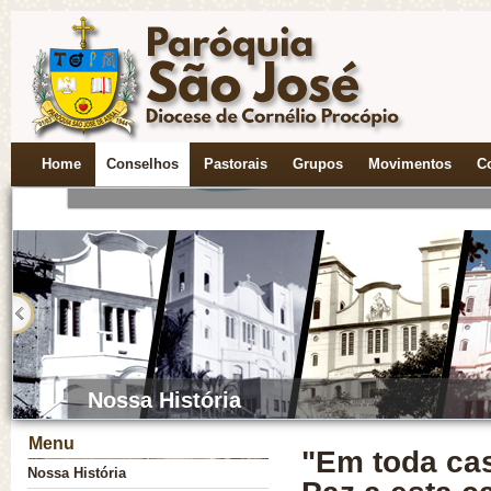
Novena a Nossa S. do Perpétuo Socor
Home
Conselhos
Pastorais
Grupos
Movimentos
C
Cada Comunidade uma Nova Vocação
Menu
"Em toda cas
Nossa História